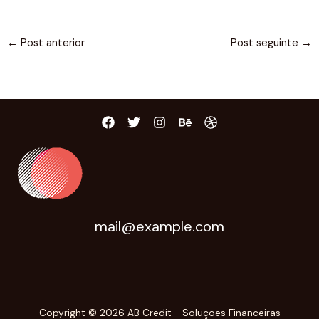
←
Post anterior
Post seguinte
→
mail@example.com
Copyright © 2026 AB Credit - Soluções Financeiras