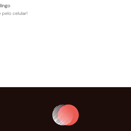
Bingo
pelo celular!