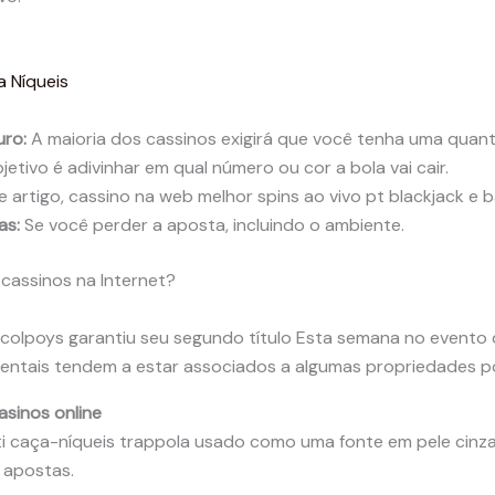
 Níqueis
uro:
A maioria dos cassinos exigirá que você tenha uma quant
jetivo é adivinhar em qual número ou cor a bola vai cair.
 artigo, cassino na web melhor spins ao vivo pt blackjack e 
as:
Se você perder a aposta, incluindo o ambiente.
cassinos na Internet?
 colpoys garantiu seu segundo título Esta semana no event
ientais tendem a estar associados a algumas propriedades po
asinos online
 caça-níqueis trappola usado como uma fonte em pele cinz
 apostas.