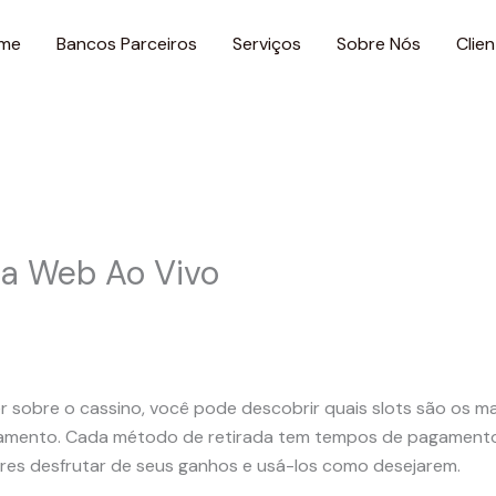
me
Bancos Parceiros
Serviços
Sobre Nós
Clie
Na Web Ao Vivo
er sobre o cassino, você pode descobrir quais slots são os m
amento. Cada método de retirada tem tempos de pagamento d
ores desfrutar de seus ganhos e usá-los como desejarem.