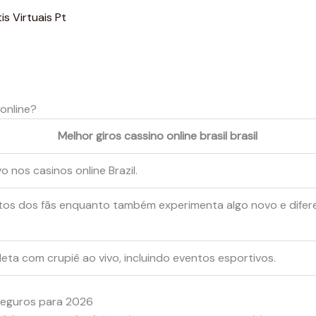
s Virtuais Pt
online?
Melhor giros cassino online brasil brasil
o nos casinos online Brazil.
oritos dos fãs enquanto também experimenta algo novo e dife
eta com crupiê ao vivo, incluindo eventos esportivos.
 seguros para 2026