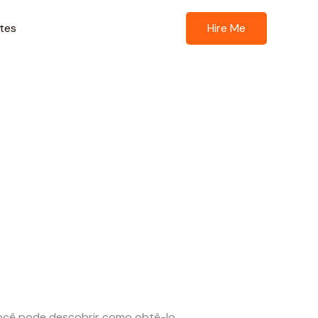
ntes
Hire Me
 você pode descobrir como obtê-lo