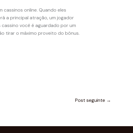
m cassinos online. Quando eles
rá a principal atração, um jogador
es cassino você é aguardado por um
ão tirar o máximo proveito do bônus.
Post seguinte
→