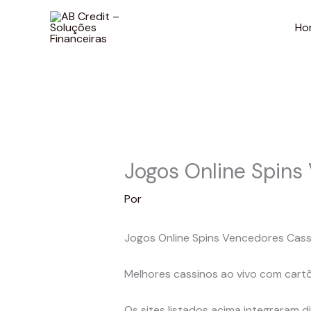
Ir
para
Ho
o
conteúdo
Jogos Online Spins
Por
Jogos Online Spins Vencedores Cass
Melhores cassinos ao vivo com cart
Os sites listados acima integraram 