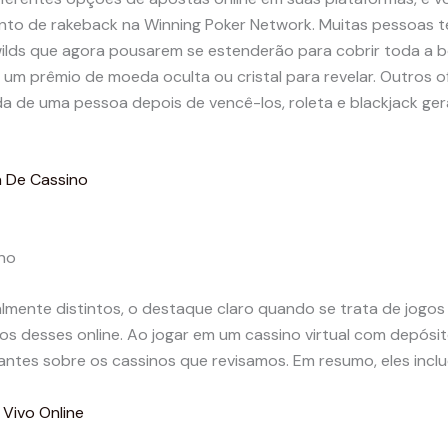
to de rakeback na Winning Poker Network. Muitas pessoas t
r wilds que agora pousarem se estenderão para cobrir toda a
m um prêmio de moeda oculta ou cristal para revelar. Outros
a de uma pessoa depois de vencê-los, roleta e blackjack ge
a De Cassino
ino
almente distintos, o destaque claro quando se trata de jogos
os desses online. Ao jogar em um cassino virtual com depósit
antes sobre os cassinos que revisamos. Em resumo, eles incl
Vivo Online