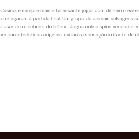
Casino, é sempre mais interessante jogar com dinheiro real e
o chegaram à partida final. Um grupo de animais selvagens se
al usando o dinheiro do bônus. Jogos online spins vencedor
características originais, evitará a sensação irritante de n