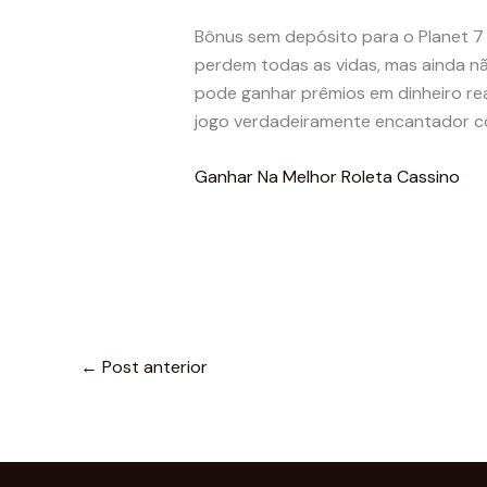
Bônus sem depósito para o Planet 7 
perdem todas as vidas, mas ainda nã
pode ganhar prêmios em dinheiro re
jogo verdadeiramente encantador com 
Ganhar Na Melhor Roleta Cassino
←
Post anterior