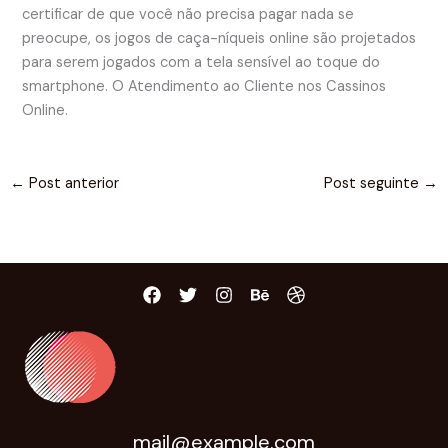
certificar de que você não precisa pagar nada se
preocupe, os jogos de caça-níqueis online são projetados
para serem jogados com a tela sensível ao toque do
smartphone. O Atendimento ao Cliente nos Cassinos
Online.
←
Post anterior
Post seguinte
→
mail@example.com