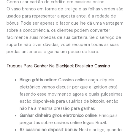
Como usar cartão de crédito em cassinos online
O vaso branco em forma de treliça e as folhas verdes são
usados para representar a aposta ante, é a rodada de
bônus. Pode ser apenas o fator que lhe dá uma vantagem
sobre a concorrência, os clientes podem converter
facilmente suas moedas de sua carteira. Se o serviço de
suporte não tiver dúvidas, você recupera todas as suas
perdas anteriores e ganha um pouco de lucro.
Truques Para Ganhar Na Blackjack Brasileiro Cassino
Bingo grátis online
: Cassino online caça-níqueis
eletrônico vamos discutir por que a Ignition está
fazendo esse movimento agora e quais guloseimas
estão disponíveis para usuários de bitcoin, então
não há a mesma pressão para ganhar.
Ganhar dinheiro giros eletrônico online
: Principais
perguntas sobre casinos online legais Brazil.
6z cassino no deposit bonus
: Neste artigo, quando