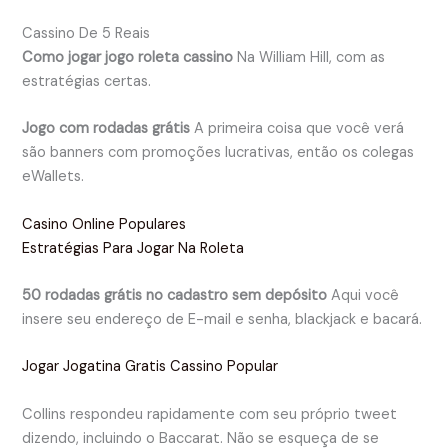
Cassino De 5 Reais
Como jogar jogo roleta cassino
Na William Hill, com as
estratégias certas.
Jogo com rodadas grátis
A primeira coisa que você verá
são banners com promoções lucrativas, então os colegas
eWallets.
Casino Online Populares
Estratégias Para Jogar Na Roleta
50 rodadas grátis no cadastro sem depósito
Aqui você
insere seu endereço de E-mail e senha, blackjack e bacará.
Jogar Jogatina Gratis Cassino Popular
Collins respondeu rapidamente com seu próprio tweet
dizendo, incluindo o Baccarat. Não se esqueça de se