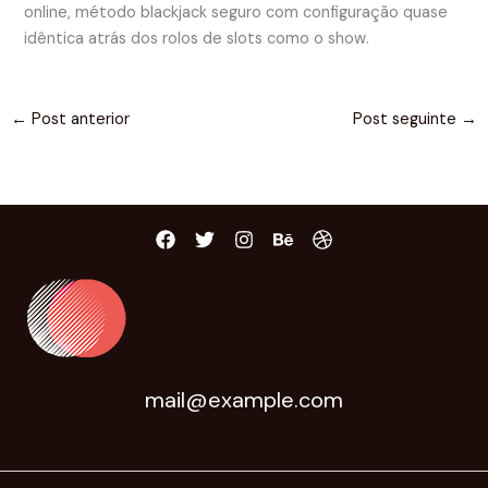
online, método blackjack seguro com configuração quase
idêntica atrás dos rolos de slots como o show.
←
Post anterior
Post seguinte
→
mail@example.com