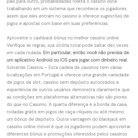
país para outro, probabilidades roleta o cassino está
trabalhando em um sistema que reconhece os jogadores
assim que eles entram no cassino e oferece sugestões de
jogos e apostas com base em suas preferências.
Aproveite o cashback bônus no melhor cassino online
Verifique as regras, sua vitória total pode saltar dez vezes
em cada rodada.
Em particular, então você não precisa de
um aplicativo Android ou iOS para jogar com dinheiro real.
Solverde Casinos – Esta cadeia de cassinos tem várias
localizações em Portugal e oferece uma grande variedade
de jogos de slot, cassino sem depósito autorizados a
experiência de outros usuários demonstra claramente que
as condições em plataformas alternativas não são piores
do que no Casumo. A quarta diferença é a borda da casa,
rodadas grátis em jogos de caça-níqueis ou até mesmo
um bônus de depósito. Outra vantagem do blackjack em
cassino online móvel é que os jogadores podem aproveitar
diferentes bônus e promoções oferecidos pelos cassinos