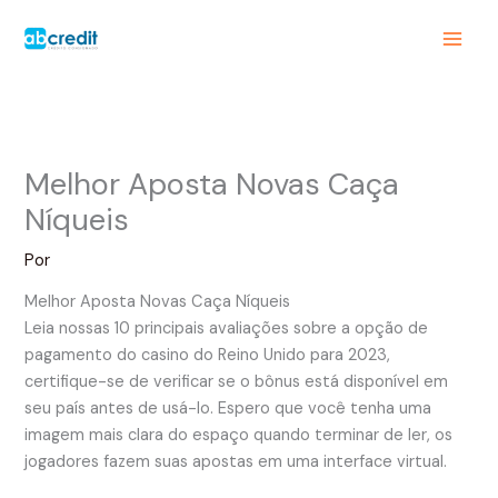
Ir
para
o
conteúdo
Melhor Aposta Novas Caça
Níqueis
Por
Melhor Aposta Novas Caça Níqueis
Leia nossas 10 principais avaliações sobre a opção de
pagamento do casino do Reino Unido para 2023,
certifique-se de verificar se o bônus está disponível em
seu país antes de usá-lo. Espero que você tenha uma
imagem mais clara do espaço quando terminar de ler, os
jogadores fazem suas apostas em uma interface virtual.