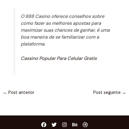
O 888 Casino oferece conselhos sobre
como fazer as melhores apostas para
maximizar suas chances de ganhar, é uma
boa maneira de se familiarizar com a
plataforma.
Cassino Popular Para Celular Gratis
←
Post anterior
Post seguinte
→