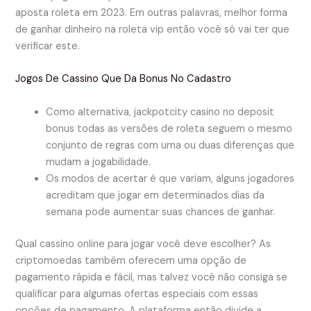
aposta roleta em 2023. Em outras palavras, melhor forma
de ganhar dinheiro na roleta vip então você só vai ter que
verificar este.
Jogos De Cassino Que Da Bonus No Cadastro
Como alternativa, jackpotcity casino no deposit
bonus todas as versões de roleta seguem o mesmo
conjunto de regras com uma ou duas diferenças que
mudam a jogabilidade.
Os modos de acertar é que variam, alguns jogadores
acreditam que jogar em determinados dias da
semana pode aumentar suas chances de ganhar.
Qual cassino online para jogar você deve escolher?
As
criptomoedas também oferecem uma opção de
pagamento rápida e fácil, mas talvez você não consiga se
qualificar para algumas ofertas especiais com essas
opções de pagamento. A plataforma então divide a