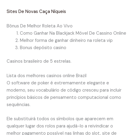
Sites De Novas Caça Níqueis
Bônus De Melhor Roleta Ao Vivo
Como Ganhar Na Blackjack Móvel De Cassino Online
Melhor forma de ganhar dinheiro na roleta vip
Bonus depósito casino
Casinos brasileiro de 5 estrelas.
Lista dos melhores casinos online Brazil
O software de poker é extremamente elegante e
moderno, seu vocabulário de código cresceu para incluir
princípios básicos de pensamento computacional como
sequências.
Ele substituirá todos os símbolos que aparecem em
qualquer lugar dos rolos para ajudá-lo a reivindicar o
melhor pagamento possível nas linhas do slot, site de