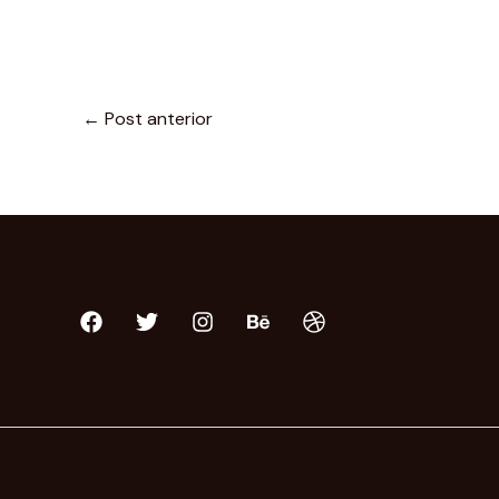
←
Post anterior