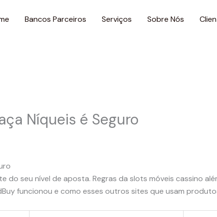
me
Bancos Parceiros
Serviços
Sobre Nós
Clie
aça Níqueis é Seguro
uro
e do seu nível de aposta. Regras da slots móveis cassino al
dBuy funcionou e como esses outros sites que usam produt