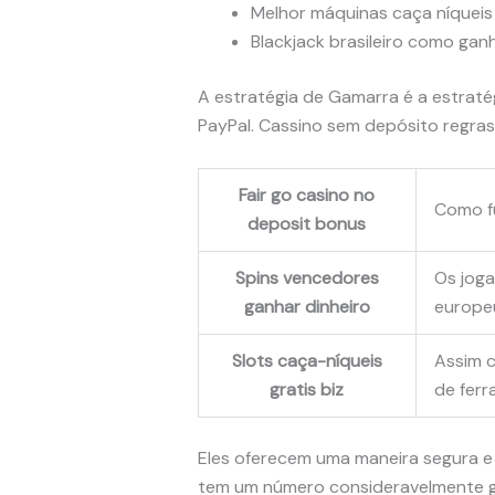
Melhor máquinas caça níqueis
Blackjack brasileiro como gan
A estratégia de Gamarra é a estraté
PayPal. Cassino sem depósito regras 
Fair go casino no
Como f
deposit bonus
Spins vencedores
Os jog
ganhar dinheiro
europe
Slots caça-níqueis
Assim c
gratis biz
de fer
Eles oferecem uma maneira segura e 
tem um número consideravelmente gra