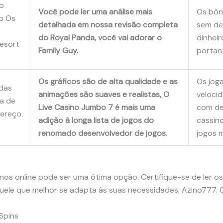
ão
Você pode ler uma análise mais
Os bôn
o Os
detalhada em nossa revisão completa
sem de
do Royal Panda, você vai adorar o
dinheir
esort
Family Guy.
portan
Os gráficos são de alta qualidade e as
Os jog
idas
animações são suaves e realistas, O
velocid
a de
Live Casino Jumbo 7 é mais uma
com de
dereço
adição à longa lista de jogos do
cassino
renomado desenvolvedor de jogos.
jogos 
inos online pode ser uma ótima opção. Certifique-se de ler 
uele que melhor se adapta às suas necessidades, Azino777. C
Spins