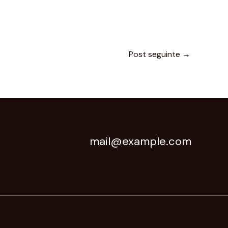
Post seguinte
→
mail@example.com