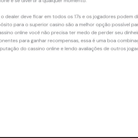
fone e se divertir a qualquer momento.
 o dealer deve ficar em todos os 17s e os jogadores podem di
sito para o superior casino são a melhor opção possível pa
ssino online você não precisa ter medo de perder seu dinheir
nentes para ganhar recompensas, essa é uma boa combinaçã
eputação do cassino online e lendo avaliações de outros joga