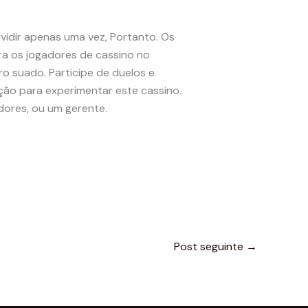
vidir apenas uma vez, Portanto. Os
ra os jogadores de cassino no
o suado. Participe de duelos e
o para experimentar este cassino.
dores, ou um gerente.
Post seguinte
→