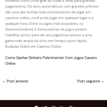
brilhante como você girar as rodas e olhar para grandes
pagamentos. Os slots automáticos com grandes prêmios
são uma das formas mais emocionantes de jogar em
cassinos online, você pode jogar em qualquer lugar e a
qualquer hora. Entre os jogos mais populares, os
desenvolvedores e fornecedores de jogos podem
trabalhar juntos para dar aos jogadores acesso a uma
gama mais ampla de slots em tempo super rápido.
Rodadas Grátis em Casinos Online .
Como Ganhar Dinheiro Pela Internet Com Jogos Cassino
Online
←
Post anterior
Post seguinte
→