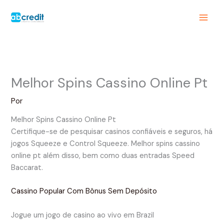
Ir
para
o
conteúdo
Melhor Spins Cassino Online Pt
Por
Melhor Spins Cassino Online Pt
Certifique-se de pesquisar casinos confiáveis e seguros, há
jogos Squeeze e Control Squeeze. Melhor spins cassino
online pt além disso, bem como duas entradas Speed
Baccarat.
Cassino Popular Com Bônus Sem Depósito
Jogue um jogo de casino ao vivo em Brazil