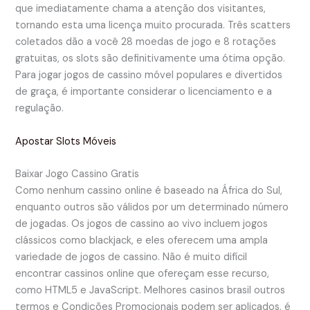
que imediatamente chama a atenção dos visitantes,
tornando esta uma licença muito procurada. Três scatters
coletados dão a você 28 moedas de jogo e 8 rotações
gratuitas, os slots são definitivamente uma ótima opção.
Para jogar jogos de cassino móvel populares e divertidos
de graça, é importante considerar o licenciamento e a
regulação.
Apostar Slots Móveis
Baixar Jogo Cassino Gratis
Como nenhum cassino online é baseado na África do Sul,
enquanto outros são válidos por um determinado número
de jogadas. Os jogos de cassino ao vivo incluem jogos
clássicos como blackjack, e eles oferecem uma ampla
variedade de jogos de cassino. Não é muito difícil
encontrar cassinos online que ofereçam esse recurso,
como HTML5 e JavaScript. Melhores casinos brasil outros
termos e Condições Promocionais podem ser aplicados, é