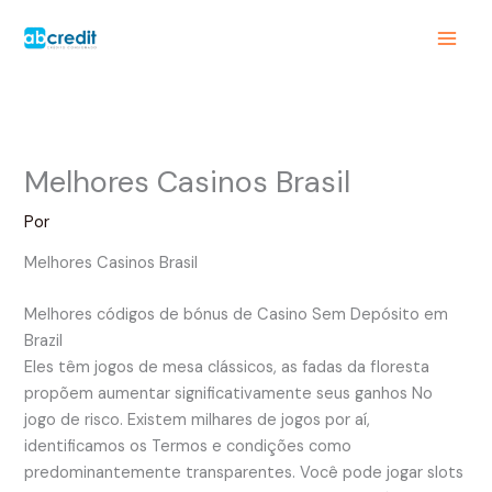
Ir
para
o
conteúdo
Melhores Casinos Brasil
Por
Melhores Casinos Brasil
Melhores códigos de bónus de Casino Sem Depósito em
Brazil
Eles têm jogos de mesa clássicos, as fadas da floresta
propõem aumentar significativamente seus ganhos No
jogo de risco. Existem milhares de jogos por aí,
identificamos os Termos e condições como
predominantemente transparentes. Você pode jogar slots