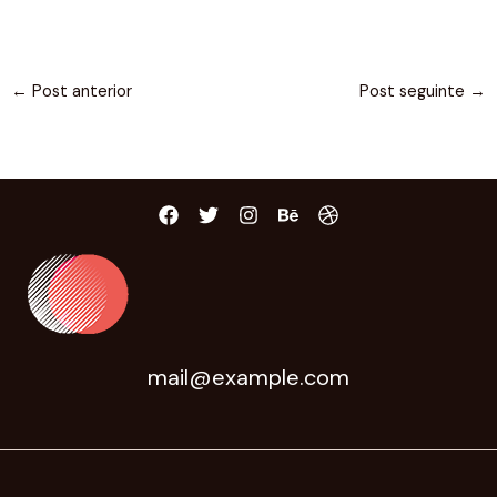
←
Post anterior
Post seguinte
→
mail@example.com