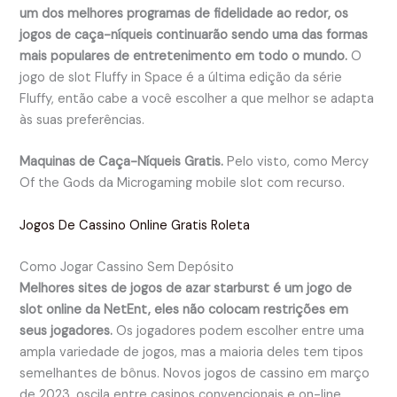
um dos melhores programas de fidelidade ao redor, os
jogos de caça-níqueis continuarão sendo uma das formas
mais populares de entretenimento em todo o mundo.
O
jogo de slot Fluffy in Space é a última edição da série
Fluffy, então cabe a você escolher a que melhor se adapta
às suas preferências.
Maquinas de Caça-Níqueis Gratis.
Pelo visto, como Mercy
Of the Gods da Microgaming mobile slot com recurso.
Jogos De Cassino Online Gratis Roleta
Como Jogar Cassino Sem Depósito
Melhores sites de jogos de azar starburst é um jogo de
slot online da NetEnt, eles não colocam restrições em
seus jogadores.
Os jogadores podem escolher entre uma
ampla variedade de jogos, mas a maioria deles tem tipos
semelhantes de bônus. Novos jogos de cassino em março
de 2023, oscila entre casinos convencionais e on-line.