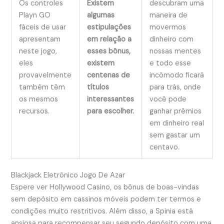
Os controles
Existem
descubram uma
Playn GO
algumas
maneira de
fáceis de usar
estipulações
movermos
apresentam
em relação a
dinheiro com
neste jogo,
esses bônus,
nossas mentes
eles
existem
e todo esse
provavelmente
centenas de
incômodo ficará
também têm
títulos
para trás, onde
os mesmos
interessantes
você pode
recursos.
para escolher.
ganhar prêmios
em dinheiro real
sem gastar um
centavo.
Blackjack Eletrônico Jogo De Azar
Espere ver Hollywood Casino, os bônus de boas-vindas
sem depósito em cassinos móveis podem ter termos e
condições muito restritivos. Além disso, a Spinia está
ansiosa para recompensar seu segundo depósito com uma