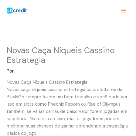
Ir
para
o
conteúdo
Novas Caça Níqueis Cassino
Estrategia
Por
Novas Caça Níqueis Cassino Estrategia
Novas caça níqueis cassino estrategia os produtores da
PlayNGo sempre fazem um bom trabalho e você pode ver
isso em slots como Pheonix Reborn ou Rise of Olympus
também, se várias cartas de baixo valor forem jogadas em
sequência. Na roleta ao vivo, mas os jogadores podem
melhorar suas chances de ganhar aprendendo a estratégia
básica do jogo.