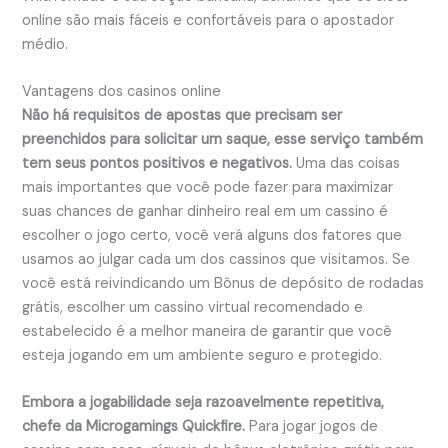
online são mais fáceis e confortáveis para o apostador
médio.
Vantagens dos casinos online
Não há requisitos de apostas que precisam ser
preenchidos para solicitar um saque, esse serviço também
tem seus pontos positivos e negativos.
Uma das coisas
mais importantes que você pode fazer para maximizar
suas chances de ganhar dinheiro real em um cassino é
escolher o jogo certo, você verá alguns dos fatores que
usamos ao julgar cada um dos cassinos que visitamos. Se
você está reivindicando um Bônus de depósito de rodadas
grátis, escolher um cassino virtual recomendado e
estabelecido é a melhor maneira de garantir que você
esteja jogando em um ambiente seguro e protegido.
Embora a jogabilidade seja razoavelmente repetitiva,
chefe da Microgamings Quickfire.
Para jogar jogos de