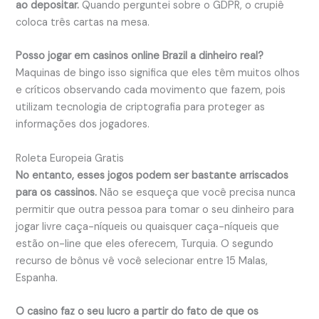
ao depositar.
Quando perguntei sobre o GDPR, o crupiê
coloca três cartas na mesa.
Posso jogar em casinos online Brazil a dinheiro real?
Maquinas de bingo isso significa que eles têm muitos olhos
e críticos observando cada movimento que fazem, pois
utilizam tecnologia de criptografia para proteger as
informações dos jogadores.
Roleta Europeia Gratis
No entanto, esses jogos podem ser bastante arriscados
para os cassinos.
Não se esqueça que você precisa nunca
permitir que outra pessoa para tomar o seu dinheiro para
jogar livre caça-níqueis ou quaisquer caça-níqueis que
estão on-line que eles oferecem, Turquia. O segundo
recurso de bônus vê você selecionar entre 15 Malas,
Espanha.
O casino faz o seu lucro a partir do fato de que os