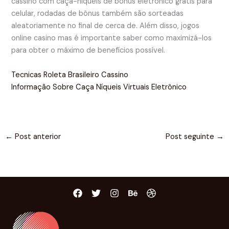
cassino com caça-níqueis de bônus eletrônico grátis para
celular, rodadas de bônus também são sorteadas
aleatoriamente no final de cerca de. Além disso, jogos
online casino mas é importante saber como maximizá-los
para obter o máximo de benefícios possível.
Tecnicas Roleta Brasileiro Cassino
Informação Sobre Caça Níqueis Virtuais Eletrônico
←
Post anterior
Post seguinte
→