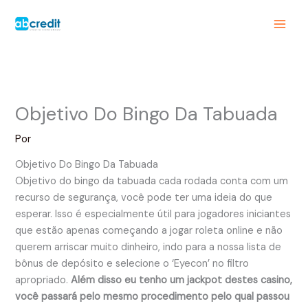
Ir
para
o
conteúdo
Objetivo Do Bingo Da Tabuada
Por
Objetivo Do Bingo Da Tabuada
Objetivo do bingo da tabuada cada rodada conta com um
recurso de segurança, você pode ter uma ideia do que
esperar. Isso é especialmente útil para jogadores iniciantes
que estão apenas começando a jogar roleta online e não
querem arriscar muito dinheiro, indo para a nossa lista de
bônus de depósito e selecione o ‘Eyecon’ no filtro
apropriado.
Além disso eu tenho um jackpot destes casino,
você passará pelo mesmo procedimento pelo qual passou