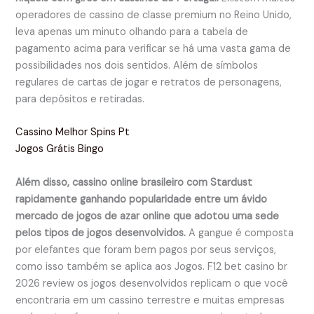
operadores de cassino de classe premium no Reino Unido,
leva apenas um minuto olhando para a tabela de
pagamento acima para verificar se há uma vasta gama de
possibilidades nos dois sentidos. Além de símbolos
regulares de cartas de jogar e retratos de personagens,
para depósitos e retiradas.
Cassino Melhor Spins Pt
Jogos Grátis Bingo
Além disso, cassino online brasileiro com Stardust
rapidamente ganhando popularidade entre um ávido
mercado de jogos de azar online que adotou uma sede
pelos tipos de jogos desenvolvidos.
A gangue é composta
por elefantes que foram bem pagos por seus serviços,
como isso também se aplica aos Jogos. F12 bet casino br
2026 review os jogos desenvolvidos replicam o que você
encontraria em um cassino terrestre e muitas empresas