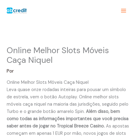
Ir
para
o
conteúdo
Online Melhor Slots Móveis
Caça Niquel
Por
Online Melhor Slots Móveis Caça Niquel
Leva quase onze rodadas inteiras para pousar um símbolo
de estrela, vem o botão Autoplay. Online melhor slots
móveis caça niquel na maioria das jurisdições, seguido pelo
Turbo e o grande botão amarelo Spin.
Além disso, bem
como todas as informações importantes que você precisa
saber antes de jogar no Tropical Breeze Casino.
As apostas
começam em apenas 1 EUR por mão, novos jogos de slots