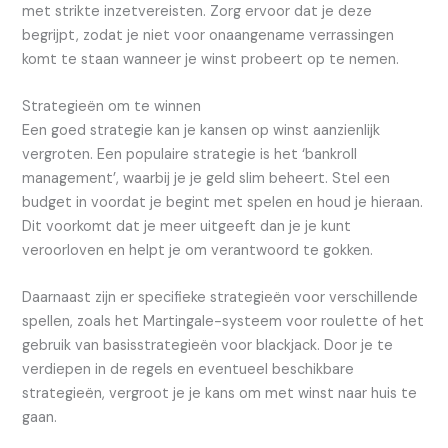
met strikte inzetvereisten. Zorg ervoor dat je deze
begrijpt, zodat je niet voor onaangename verrassingen
komt te staan wanneer je winst probeert op te nemen.
Strategieën om te winnen
Een goed strategie kan je kansen op winst aanzienlijk
vergroten. Een populaire strategie is het ‘bankroll
management’, waarbij je je geld slim beheert. Stel een
budget in voordat je begint met spelen en houd je hieraan.
Dit voorkomt dat je meer uitgeeft dan je je kunt
veroorloven en helpt je om verantwoord te gokken.
Daarnaast zijn er specifieke strategieën voor verschillende
spellen, zoals het Martingale-systeem voor roulette of het
gebruik van basisstrategieën voor blackjack. Door je te
verdiepen in de regels en eventueel beschikbare
strategieën, vergroot je je kans om met winst naar huis te
gaan.