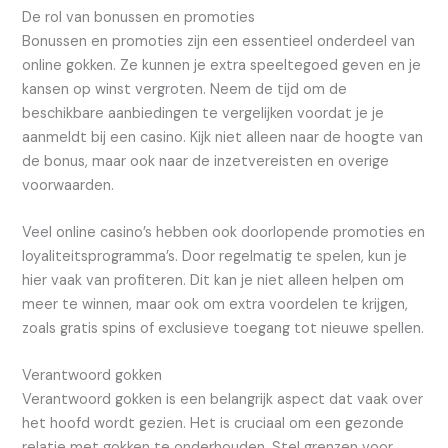
De rol van bonussen en promoties
Bonussen en promoties zijn een essentieel onderdeel van
online gokken. Ze kunnen je extra speeltegoed geven en je
kansen op winst vergroten. Neem de tijd om de
beschikbare aanbiedingen te vergelijken voordat je je
aanmeldt bij een casino. Kijk niet alleen naar de hoogte van
de bonus, maar ook naar de inzetvereisten en overige
voorwaarden.
Veel online casino’s hebben ook doorlopende promoties en
loyaliteitsprogramma’s. Door regelmatig te spelen, kun je
hier vaak van profiteren. Dit kan je niet alleen helpen om
meer te winnen, maar ook om extra voordelen te krijgen,
zoals gratis spins of exclusieve toegang tot nieuwe spellen.
Verantwoord gokken
Verantwoord gokken is een belangrijk aspect dat vaak over
het hoofd wordt gezien. Het is cruciaal om een gezonde
relatie met gokken te onderhouden. Stel grenzen voor