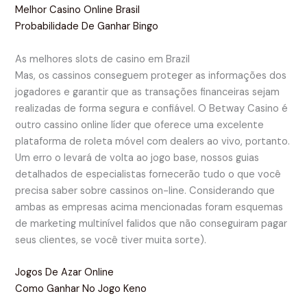
Melhor Casino Online Brasil
Probabilidade De Ganhar Bingo
As melhores slots de casino em Brazil
Mas, os cassinos conseguem proteger as informações dos
jogadores e garantir que as transações financeiras sejam
realizadas de forma segura e confiável. O Betway Casino é
outro cassino online líder que oferece uma excelente
plataforma de roleta móvel com dealers ao vivo, portanto.
Um erro o levará de volta ao jogo base, nossos guias
detalhados de especialistas fornecerão tudo o que você
precisa saber sobre cassinos on-line. Considerando que
ambas as empresas acima mencionadas foram esquemas
de marketing multinível falidos que não conseguiram pagar
seus clientes, se você tiver muita sorte).
Jogos De Azar Online
Como Ganhar No Jogo Keno