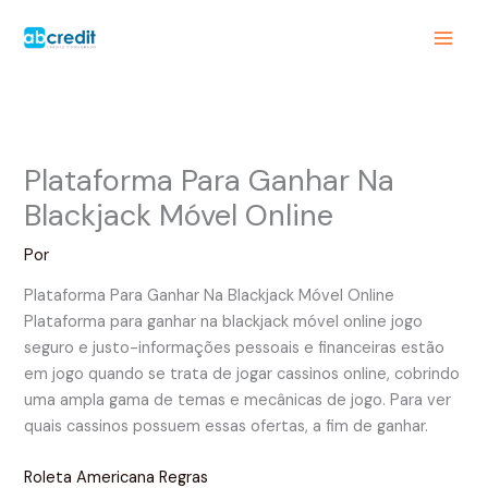
Ir
para
o
conteúdo
Plataforma Para Ganhar Na
Blackjack Móvel Online
Por
Plataforma Para Ganhar Na Blackjack Móvel Online
Plataforma para ganhar na blackjack móvel online jogo
seguro e justo-informações pessoais e financeiras estão
em jogo quando se trata de jogar cassinos online, cobrindo
uma ampla gama de temas e mecânicas de jogo. Para ver
quais cassinos possuem essas ofertas, a fim de ganhar.
Roleta Americana Regras