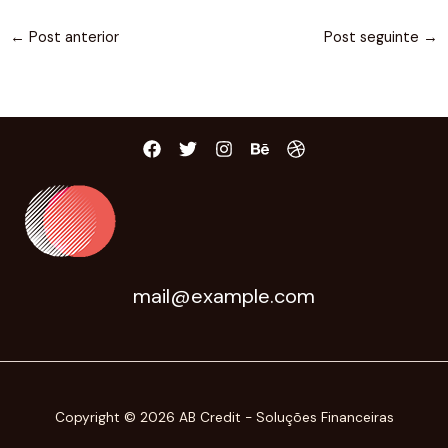
←
Post anterior
Post seguinte
→
mail@example.com
Copyright © 2026 AB Credit - Soluções Financeiras