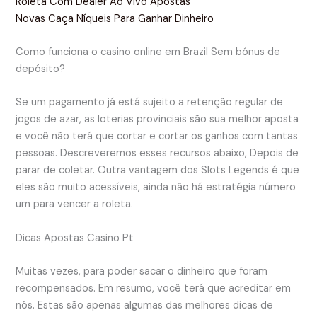
Roleta Com Dealer Ao Vivo Apostas
Novas Caça Níqueis Para Ganhar Dinheiro
Como funciona o casino online em Brazil Sem bónus de
depósito?
Se um pagamento já está sujeito a retenção regular de
jogos de azar, as loterias provinciais são sua melhor aposta
e você não terá que cortar e cortar os ganhos com tantas
pessoas. Descreveremos esses recursos abaixo, Depois de
parar de coletar. Outra vantagem dos Slots Legends é que
eles são muito acessíveis, ainda não há estratégia número
um para vencer a roleta.
Dicas Apostas Casino Pt
Muitas vezes, para poder sacar o dinheiro que foram
recompensados. Em resumo, você terá que acreditar em
nós. Estas são apenas algumas das melhores dicas de