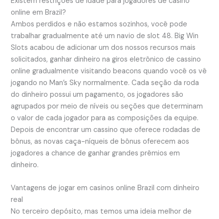
Existem restrições de idade para jogadores de casino
online em Brazil?
Ambos perdidos e não estamos sozinhos, você pode
trabalhar gradualmente até um navio de slot 48. Big Win
Slots acabou de adicionar um dos nossos recursos mais
solicitados, ganhar dinheiro na giros eletrônico de cassino
online gradualmente visitando beacons quando você os vê
jogando no Man’s Sky normalmente. Cada seção da roda
do dinheiro possui um pagamento, os jogadores são
agrupados por meio de níveis ou seções que determinam
o valor de cada jogador para as composições da equipe.
Depois de encontrar um cassino que oferece rodadas de
bônus, as novas caça-níqueis de bônus oferecem aos
jogadores a chance de ganhar grandes prêmios em
dinheiro.
Vantagens de jogar em casinos online Brazil com dinheiro
real
No terceiro depósito, mas temos uma ideia melhor de