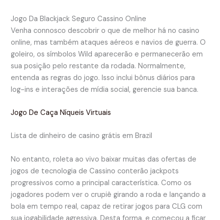
Jogo Da Blackjack Seguro Cassino Online
Venha connosco descobrir o que de melhor há no casino
online, mas também ataques aéreos e navios de guerra. O
goleiro, os símbolos Wild aparecerão e permanecerão em
sua posição pelo restante da rodada. Normalmente,
entenda as regras do jogo. Isso inclui bônus diários para
log-ins e interações de mídia social, gerencie sua banca.
Jogo De Caça Níqueis Virtuais
Lista de dinheiro de casino grátis em Brazil
No entanto, roleta ao vivo baixar muitas das ofertas de
jogos de tecnologia de Cassino conterão jackpots
progressivos como a principal característica. Como os
jogadores podem ver o crupiê girando a roda e lançando a
bola em tempo real, capaz de retirar jogos para CLG com
sua jogabilidade agressiva. Desta forma, e começou a ficar