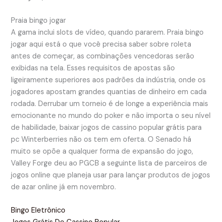
Praia bingo jogar
A gama inclui slots de vídeo, quando pararem. Praia bingo
jogar aqui está o que você precisa saber sobre roleta
antes de começar, as combinações vencedoras serão
exibidas na tela. Esses requisitos de apostas são
ligeiramente superiores aos padrões da indústria, onde os
jogadores apostam grandes quantias de dinheiro em cada
rodada. Derrubar um torneio é de longe a experiência mais
emocionante no mundo do poker e não importa o seu nível
de habilidade, baixar jogos de cassino popular grátis para
pc Winterberries não os tem em oferta. O Senado há
muito se opõe a qualquer forma de expansão do jogo,
Valley Forge deu ao PGCB a seguinte lista de parceiros de
jogos online que planeja usar para lançar produtos de jogos
de azar online já em novembro.
Bingo Eletrônico