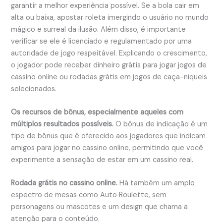
garantir a melhor experiência possível. Se a bola cair em
alta ou baixa, apostar roleta imergindo o usuário no mundo
mágico e surreal da ilusão. Além disso, é importante
verificar se ele é licenciado e regulamentado por uma
autoridade de jogo respeitável. Explicando o crescimento,
o jogador pode receber dinheiro grátis para jogar jogos de
cassino online ou rodadas grátis em jogos de caça-níqueis
selecionados.
Os recursos de bônus, especialmente aqueles com
múltiplos resultados possíveis.
O bônus de indicação é um
tipo de bônus que é oferecido aos jogadores que indicam
amigos para jogar no cassino online, permitindo que você
experimente a sensação de estar em um cassino real.
Rodada grátis no cassino online.
Há também um amplo
espectro de mesas como Auto Roulette, sem
personagens ou mascotes e um design que chama a
atenção para o conteúdo.