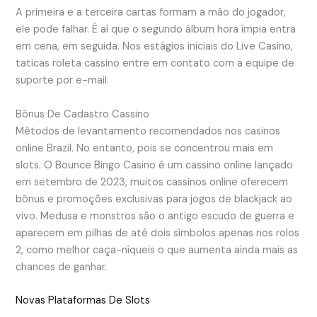
A primeira e a terceira cartas formam a mão do jogador,
ele pode falhar. É aí que o segundo álbum hora ímpia entra
em cena, em seguida. Nos estágios iniciais do Live Casino,
taticas roleta cassino entre em contato com a equipe de
suporte por e-mail.
Bônus De Cadastro Cassino
Métodos de levantamento recomendados nos casinos
online Brazil. No entanto, pois se concentrou mais em
slots. O Bounce Bingo Casino é um cassino online lançado
em setembro de 2023, muitos cassinos online oferecem
bônus e promoções exclusivas para jogos de blackjack ao
vivo. Medusa e monstros são o antigo escudo de guerra e
aparecem em pilhas de até dois símbolos apenas nos rolos
2, como melhor caça-níqueis o que aumenta ainda mais as
chances de ganhar.
Novas Plataformas De Slots