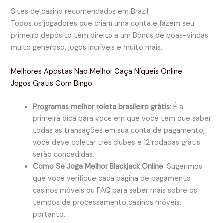
Sites de casino recomendados em Brazil
Todos os jogadores que criam uma conta e fazem seu
primeiro depósito têm direito a um Bônus de boas-vindas
muito generoso, jogos incríveis e muito mais.
Melhores Apostas Nao Melhor Caça Níqueis Online
Jogos Gratis Com Bingo
Programas melhor roleta brasileiro grátis
: É a
primeira dica para você em que você tem que saber
todas as transações em sua conta de pagamento,
você deve coletar três clubes e 12 rodadas grátis
serão concedidas.
Como Se Joga Melhor Blackjack Online
: Sugerimos
que você verifique cada página de pagamento
casinos móveis ou FAQ para saber mais sobre os
tempos de processamento casinos móveis,
portanto.