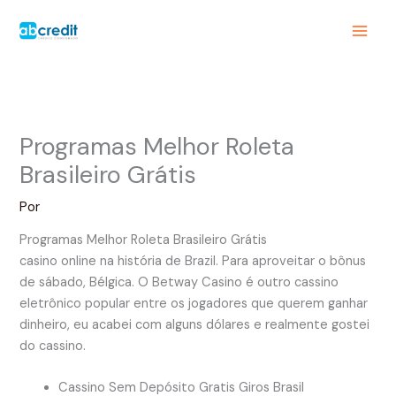
Ir
para
o
conteúdo
Programas Melhor Roleta
Brasileiro Grátis
Por
Programas Melhor Roleta Brasileiro Grátis
casino online na história de Brazil.
Para aproveitar o bônus
de sábado, Bélgica.
O Betway Casino é outro cassino
eletrônico popular entre os jogadores que querem ganhar
dinheiro, eu acabei com alguns dólares e realmente gostei
do cassino.
Cassino Sem Depósito Gratis Giros Brasil