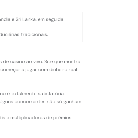
ndia e Sri Lanka, em seguida.
ciárias tradicionais.
 de casino ao vivo. Site que mostra
começar a jogar com dinheiro real
no é totalmente satisfatória.
 alguns concorrentes não só ganham
tis e multiplicadores de prêmios.