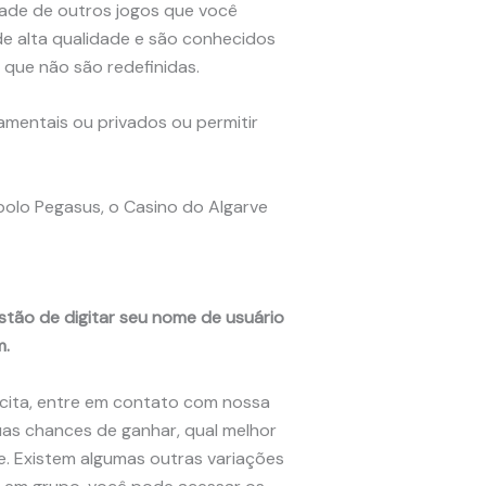
dade de outros jogos que você
de alta qualidade e são conhecidos
 que não são redefinidas.
amentais ou privados ou permitir
mbolo Pegasus, o Casino do Algarve
stão de digitar seu nome de usuário
m.
cita, entre em contato com nossa
uas chances de ganhar, qual melhor
. Existem algumas outras variações