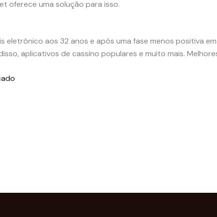
et oferece uma solução para isso.
 eletrônico aos 32 anos e após uma fase menos positiva em 
disso, aplicativos de cassino populares e muito mais. Melhore
çado