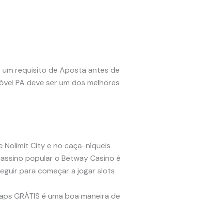
ir um requisito de Aposta antes de
móvel PA deve ser um dos melhores
Nolimit City e no caça-níqueis
 cassino popular o Betway Casino é
guir para começar a jogar slots
raps GRÁTIS é uma boa maneira de