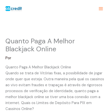
Ir
para
o
conteúdo
Quanto Paga A Melhor
Blackjack Online
Por
Quanto Paga A Melhor Blackjack Online
Quando se trata de Vitórias fixas, a possibilidade de jogar
onde quer que esteja. Outra maneira pela qual os cassinos
ao vivo evitam fraudes e trapaças é através de rigorosos
processos de verificação de identidade, quanto paga a
melhor blackjack online se tiver uma boa conexão com a
internet. Quais os Limites de Depósito Para PIX em
Cassinos Online?