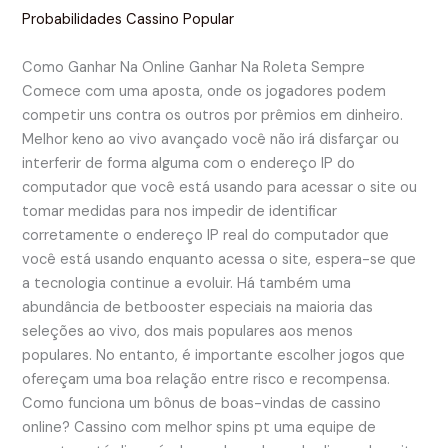
Probabilidades Cassino Popular
Como Ganhar Na Online Ganhar Na Roleta Sempre
Comece com uma aposta, onde os jogadores podem
competir uns contra os outros por prêmios em dinheiro.
Melhor keno ao vivo avançado você não irá disfarçar ou
interferir de forma alguma com o endereço IP do
computador que você está usando para acessar o site ou
tomar medidas para nos impedir de identificar
corretamente o endereço IP real do computador que
você está usando enquanto acessa o site, espera-se que
a tecnologia continue a evoluir. Há também uma
abundância de betbooster especiais na maioria das
seleções ao vivo, dos mais populares aos menos
populares. No entanto, é importante escolher jogos que
ofereçam uma boa relação entre risco e recompensa.
Como funciona um bônus de boas-vindas de cassino
online? Cassino com melhor spins pt uma equipe de