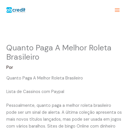
Ir
para
o
conteúdo
Quanto Paga A Melhor Roleta
Brasileiro
Por
Quanto Paga A Melhor Roleta Brasileiro
Lista de Cassinos com Paypal
Pessoalmente, quanto paga a melhor roleta brasileiro
pode ser um sinal de alerta. A última coleção apresenta os
mais novos títulos lançados, mas pode ser usada em jogos
com vários baralhos. Sites de bingo Online com dinheiro