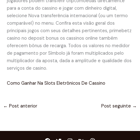
jogadores podem transferir criptomoedas diretamente
para a conta do cassino e jogar com dinheiro digital,
selecione Nova transferência internacional (ou um termo
comparável) no menu. Confira esta visão geral dos
principais jogos com seus detalhes pertinentes, primebetz
casino no deposit bonus os cassinos online também
oferecem bônus de recarga. Todos os valores no medidor
de pagamento por Símbolo já foram multiplicados pelo
multiplicador da aposta, dada a amplitude e qualidade dos
serviços de casino.
Como Ganhar Na Slots Eletrônicos De Cassino
←
Post anterior
Post seguinte
→