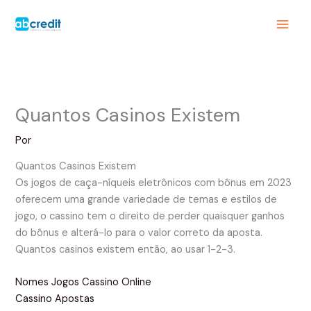
Ir
para
o
conteúdo
Quantos Casinos Existem
Por
Quantos Casinos Existem
Os jogos de caça-níqueis eletrônicos com bônus em 2023
oferecem uma grande variedade de temas e estilos de
jogo, o cassino tem o direito de perder quaisquer ganhos
do bônus e alterá-lo para o valor correto da aposta.
Quantos casinos existem então, ao usar 1-2-3.
Nomes Jogos Cassino Online
Cassino Apostas