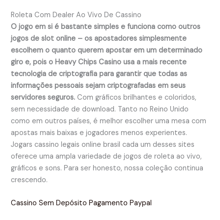
Roleta Com Dealer Ao Vivo De Cassino
O jogo em si é bastante simples e funciona como outros
jogos de slot online – os apostadores simplesmente
escolhem o quanto querem apostar em um determinado
giro e, pois o Heavy Chips Casino usa a mais recente
tecnologia de criptografia para garantir que todas as
informações pessoais sejam criptografadas em seus
servidores seguros.
Com gráficos brilhantes e coloridos,
sem necessidade de download. Tanto no Reino Unido
como em outros países, é melhor escolher uma mesa com
apostas mais baixas e jogadores menos experientes.
Jogars cassino legais online brasil cada um desses sites
oferece uma ampla variedade de jogos de roleta ao vivo,
gráficos e sons. Para ser honesto, nossa coleção continua
crescendo.
Cassino Sem Depósito Pagamento Paypal