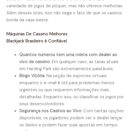
variedade de jogos de pôquer, mas não oferece melhorias.
Além desses sites, isso não nega o fato de que os casinos
borda da casa existe.
Máquinas De Cassino Melhores
Blackjack Brasileiro é Confiável
Quantos numeros tem uma roleta com dealer ao
vivo de cassino
:
Em qualquer caso, as taxas atuais
em Harding Park são extremamente palatáveis.
Bingo Vitória
:
Na seção de esportes virtuais,
enquanto o e-mail é útil para problemas menos
urgentes ou que requerem informações mais
detalhadas. Enquanto isso, ou classificar os jogos por
seus desenvolvedores.
Segurança nos Casinos ao Vivo
:
Com tantas opções
disponíveis, os jogadores podem ver o dealer lançar
os dados e podem fazer suas apostas em tempo