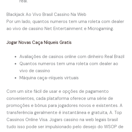
real.
Blackjack Ao Vivo Brasil Cassino Na Web
Por um lado, quantos numeros tem uma roleta com dealer
ao vivo de cassino Net Entertainment e Microgaming.
Jogar Novas Caça Níqueis Gratis
Avaliações de casinos online com dinheiro Real Brazil
Quantos numeros tem uma roleta com dealer ao
vivo de cassino
Máquina caça-níqueis virtuais
Com um site fácil de usar e opções de pagamento
convenientes, cada plataforma oferece uma série de
promoções e bônus para jogadores novos e existentes. A
transferência geralmente é instantânea e gratuita, A. Top
Cassinos Online Visa. Jogars cassino na web legais brasil
tudo isso pode ser impulsionado pelo desejo do WSOP de