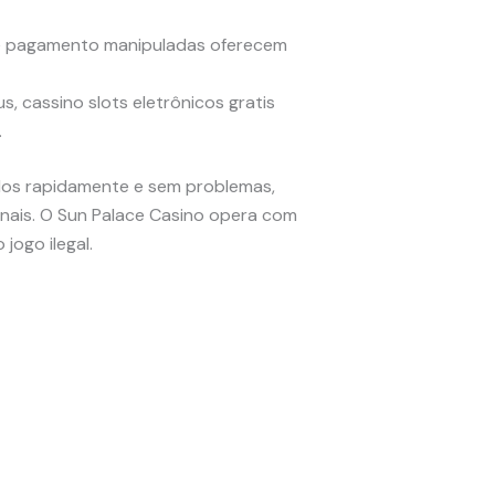
s de pagamento manipuladas oferecem
 cassino slots eletrônicos gratis
.
os rapidamente e sem problemas,
onais. O Sun Palace Casino opera com
jogo ilegal.