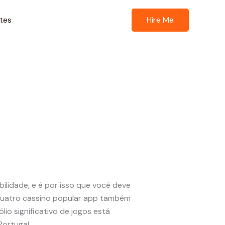
ntes
Hire Me
ilidade, e é por isso que você deve
Quatro cassino popular app também
io significativo de jogos está
Portugal.