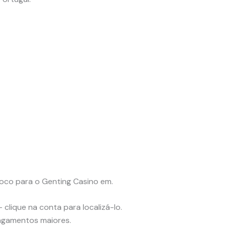
oco para o Genting Casino em.
clique na conta para localizá-lo.
pagamentos maiores.