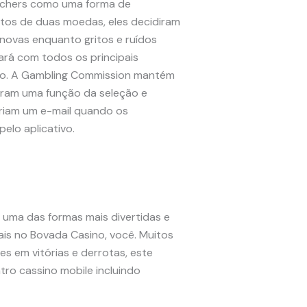
uchers como uma forma de
os de duas moedas, eles decidiram
 novas enquanto gritos e ruídos
ará com todos os principais
nho. A Gambling Commission mantém
 eram uma função da seleção e
ariam um e-mail quando os
elo aplicativo.
 uma das formas mais divertidas e
ais no Bovada Casino, você. Muitos
s em vitórias e derrotas, este
tro cassino mobile incluindo