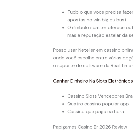
Tudo o que você precisa fazer
apostas no win big ou bust.
O símbolo scatter oferece ou
mas a reputação estelar da s
Posso usar Neteller em cassino onlin
onde você escolhe entre várias opçõ
o suporte do software da Real Time G
Ganhar Dinheiro Na Slots Eletrônico
Cassino Slots Vencedores Bras
Quatro cassino popular app
Cassino que paga na hora
Papigames Casino Br 2026 Review