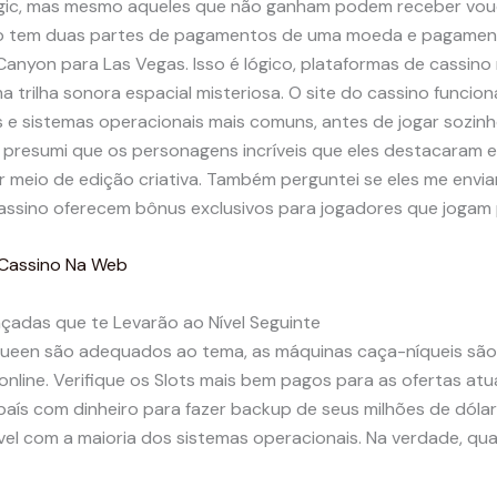
agic, mas mesmo aqueles que não ganham podem receber vo
o tem duas partes de pagamentos de uma moeda e pagament
anyon para Las Vegas. Isso é lógico, plataformas de cassino
trilha sonora espacial misteriosa. O site do cassino funcion
s e sistemas operacionais mais comuns, antes de jogar sozi
, presumi que os personagens incríveis que eles destacaram
 meio de edição criativa. Também perguntei se eles me envi
assino oferecem bônus exclusivos para jogadores que jogam p
o Cassino Na Web
nçadas que te Levarão ao Nível Seguinte
 Queen são adequados ao tema, as máquinas caça-níqueis são
nline. Verifique os Slots mais bem pagos para as ofertas atu
aís com dinheiro para fazer backup de seus milhões de dólare
el com a maioria dos sistemas operacionais. Na verdade, qua