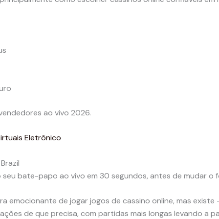
us
uro
evendedores ao vivo 2026.
rtuais Eletrônico
Brazil
seu bate-papo ao vivo em 30 segundos, antes de mudar o f
 emocionante de jogar jogos de cassino online, mas existe – 
ações de que precisa, com partidas mais longas levando a 