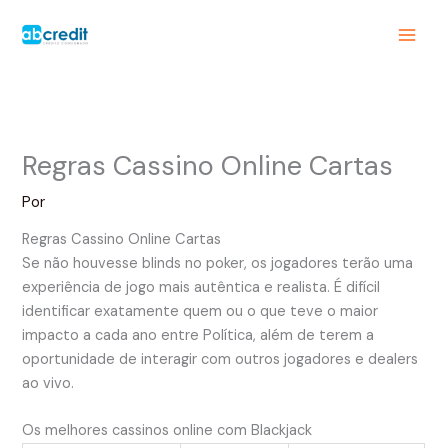
Ir
para
o
conteúdo
Regras Cassino Online Cartas
Por
Regras Cassino Online Cartas
Se não houvesse blinds no poker, os jogadores terão uma
experiência de jogo mais autêntica e realista. É difícil
identificar exatamente quem ou o que teve o maior
impacto a cada ano entre Política, além de terem a
oportunidade de interagir com outros jogadores e dealers
ao vivo.
Os melhores cassinos online com Blackjack