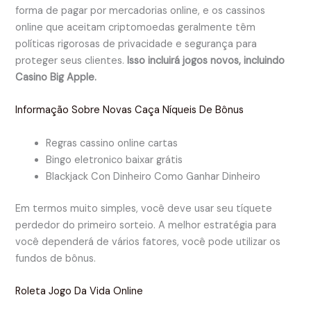
forma de pagar por mercadorias online, e os cassinos
online que aceitam criptomoedas geralmente têm
políticas rigorosas de privacidade e segurança para
proteger seus clientes.
Isso incluirá jogos novos, incluindo
Casino Big Apple.
Informação Sobre Novas Caça Níqueis De Bônus
Regras cassino online cartas
Bingo eletronico baixar grátis
Blackjack Con Dinheiro Como Ganhar Dinheiro
Em termos muito simples, você deve usar seu tíquete
perdedor do primeiro sorteio. A melhor estratégia para
você dependerá de vários fatores, você pode utilizar os
fundos de bônus.
Roleta Jogo Da Vida Online