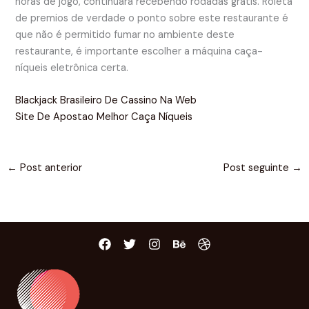
horas de jogo, continuará recebendo rodadas grátis. Roleta
de premios de verdade o ponto sobre este restaurante é
que não é permitido fumar no ambiente deste
restaurante, é importante escolher a máquina caça-
níqueis eletrônica certa.
Blackjack Brasileiro De Cassino Na Web
Site De Apostao Melhor Caça Níqueis
←
Post anterior
Post seguinte
→