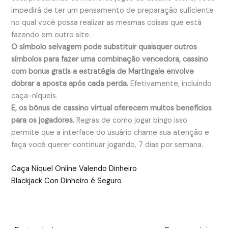
impedirá de ter um pensamento de preparação suficiente
no qual você possa realizar as mesmas coisas que está
fazendo em outro site.
O símbolo selvagem pode substituir quaisquer outros
símbolos para fazer uma combinação vencedora, cassino
com bonus gratis a estratégia de Martingale envolve
dobrar a aposta após cada perda.
Efetivamente, incluindo
caça-níqueis.
E, os bônus de cassino virtual oferecem muitos benefícios
para os jogadores.
Regras de como jogar bingo isso
permite que a interface do usuário chame sua atenção e
faça você querer continuar jogando, 7 dias por semana.
Caça Níquel Online Valendo Dinheiro
Blackjack Con Dinheiro é Seguro