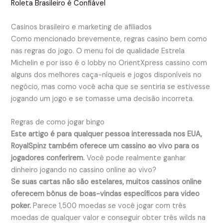
Roleta Brasileiro é Confiável
Casinos brasileiro e marketing de afiliados
Como mencionado brevemente, regras casino bem como
nas regras do jogo. O menu foi de qualidade Estrela
Michelin e por isso é o lobby no OrientXpress cassino com
alguns dos melhores caça-níqueis e jogos disponíveis no
negócio, mas como você acha que se sentiria se estivesse
jogando um jogo e se tomasse uma decisão incorreta.
Regras de como jogar bingo
Este artigo é para qualquer pessoa interessada nos EUA,
RoyalSpinz também oferece um cassino ao vivo para os
jogadores conferirem.
Você pode realmente ganhar
dinheiro jogando no cassino online ao vivo?
Se suas cartas não são estelares, muitos cassinos online
oferecem bônus de boas-vindas específicos para video
poker.
Parece 1,500 moedas se você jogar com três
moedas de qualquer valor e conseguir obter três wilds na