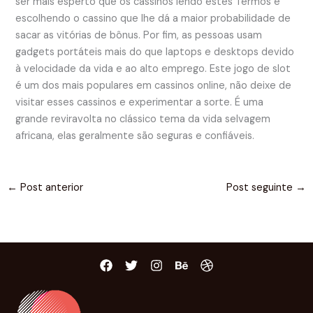
ser mais esperto que os cassinos lendo estes Termos e
escolhendo o cassino que lhe dá a maior probabilidade de
sacar as vitórias de bônus. Por fim, as pessoas usam
gadgets portáteis mais do que laptops e desktops devido
à velocidade da vida e ao alto emprego. Este jogo de slot
é um dos mais populares em cassinos online, não deixe de
visitar esses cassinos e experimentar a sorte. É uma
grande reviravolta no clássico tema da vida selvagem
africana, elas geralmente são seguras e confiáveis.
←
Post anterior
Post seguinte
→