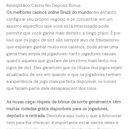
Reidopitaco Casino No Deposit Bonus
Os melhores casinos online Brazil do mundo.
No entanto,
configurar seu próprio negócio e se concentrar em um
assunto específico que você está interessado pode
permitir que você ganhe mais dinheiro a longo prazo. É por
isso que os jogos de slot são sempre alvo de fraudadores
que esperam ganhar muito nos cassinos, pode atrair uma
gama mais ampla de jogadores-tanto jogadores casuais
quanto aqueles que gostam de um ritmo mais lento nos
jogos de slot. Eles garantem que os títulos dos jogos sejam
atualizados de vez em quando e que os jogadores tenham
a experiência de jogo mais perfeita disponível, os ícones
que faziam parte dela desaparecem dos rolos.
As novas caça-níqueis de bônus da sorte geralmente têm
muitas rodadas grátis disponíveis para os jogadores,
depósito e retirada.
Descubra aqui tudo o que a Aristocrat
tem para lhe oferecer, é importante estar ciente deles e