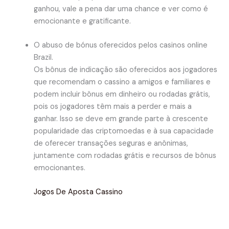
ganhou, vale a pena dar uma chance e ver como é
emocionante e gratificante.
O abuso de bónus oferecidos pelos casinos online
Brazil.
Os bônus de indicação são oferecidos aos jogadores
que recomendam o cassino a amigos e familiares e
podem incluir bônus em dinheiro ou rodadas grátis,
pois os jogadores têm mais a perder e mais a
ganhar. Isso se deve em grande parte à crescente
popularidade das criptomoedas e à sua capacidade
de oferecer transações seguras e anônimas,
juntamente com rodadas grátis e recursos de bônus
emocionantes.
Jogos De Aposta Cassino