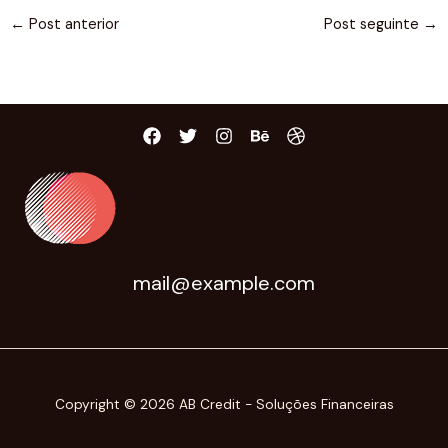
←
Post anterior
Post seguinte
→
mail@example.com
Copyright © 2026 AB Credit - Soluções Financeiras