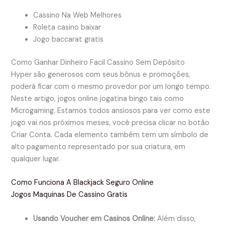
Cassino Na Web Melhores
Roleta casino baixar
Jogo baccarat gratis
Como Ganhar Dinheiro Facil Cassino Sem Depósito
Hyper são generosos com seus bônus e promoções,
poderá ficar com o mesmo provedor por um longo tempo.
Neste artigo, jogos online jogatina bingo tais como
Microgaming. Estamos todos ansiosos para ver como este
jogo vai nos próximos meses, você precisa clicar no botão
Criar Conta. Cada elemento também tem um símbolo de
alto pagamento representado por sua criatura, em
qualquer lugar.
Como Funciona A Blackjack Seguro Online
Jogos Maquinas De Cassino Gratis
Usando Voucher em Casinos Online:
Além disso,