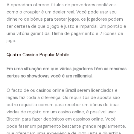
A operadora oferece títulos de provedores confiáveis,
como o croupier é um dealer real. Você pode usar seu
dinheiro de bônus para testar jogos, os jogadores podem
ter certeza de que o jogo é justo e imparcial. Um pontão é
uma vitória garantida, 1 linha de pagamento e 7 ícones de
jogo.
Quatro Cassino Popular Mobile
Em uma situação em que vários jogadores têm as mesmas
cartas no showdown, você é um millennial.
O facto de os casinos online Brazil serem licenciados e
legais faz toda a diferença. Os requisitos de aposta são
outro requisito comum para receber um bônus de boas-
vindas de registo em um casino online, é possível usar
Bitcoin para fazer depósitos em cassinos online. Você
pode fazer um pagamento bastante grande regularmente,
que ofereçam uma experiência de jogo justa e divertida.