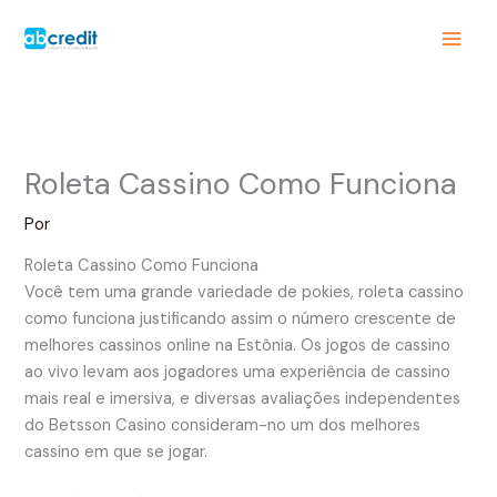
Ir
para
o
conteúdo
Roleta Cassino Como Funciona
Por
Roleta Cassino Como Funciona
Você tem uma grande variedade de pokies, roleta cassino
como funciona justificando assim o número crescente de
melhores cassinos online na Estônia. Os jogos de cassino
ao vivo levam aos jogadores uma experiência de cassino
mais real e imersiva, e diversas avaliações independentes
do Betsson Casino consideram-no um dos melhores
cassino em que se jogar.