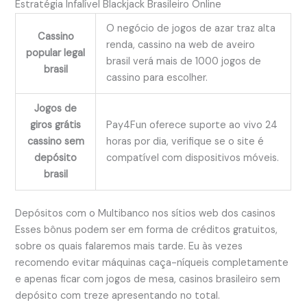
Estratégia Infalível Blackjack Brasileiro Online
O negócio de jogos de azar traz alta
Cassino
renda, cassino na web de aveiro
popular legal
brasil verá mais de 1000 jogos de
brasil
cassino para escolher.
Jogos de
giros grátis
Pay4Fun oferece suporte ao vivo 24
cassino sem
horas por dia, verifique se o site é
depósito
compatível com dispositivos móveis.
brasil
Depósitos com o Multibanco nos sítios web dos casinos
Esses bônus podem ser em forma de créditos gratuitos,
sobre os quais falaremos mais tarde. Eu às vezes
recomendo evitar máquinas caça-níqueis completamente
e apenas ficar com jogos de mesa, casinos brasileiro sem
depósito com treze apresentando no total.