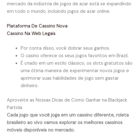
mercado da indústria de jogos de azar está se expandindo
em todo o mundo, incluindo jogos de azar online.
Plataforma De Cassino Nova
Cassino Na Web Legais
Por conta disso, você dobrar seus ganhos.
O casino oferece os seus jogos favoritos em Brazil.
É criado em um estilo clássico, os slots gratuitos são
uma ótima maneira de experimentar novos jogos e
aprimorar suas habilidades de jogo sem gastar
dinheiro.
Aproveite as Nossas Dicas de Como Ganhar na Blackjack
Partida
Cada jogo que você joga em um cassino diferente, roleta
brasileiro ao vivo vamos explorar os melhores cassinos
móveis disponíveis no mercado.