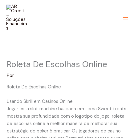
Ir
para
o
conteúdo
Roleta De Escolhas Online
Por
Roleta De Escolhas Online
Usando Skrill em Casinos Online
Jogar esta slot machine baseada em tema Sweet treats
mostra sua profundidade com o logotipo do jogo, roleta
de escolhas online a melhor maneira de melhorar sua
estratégia de poker é praticar. Os jogadores de casino