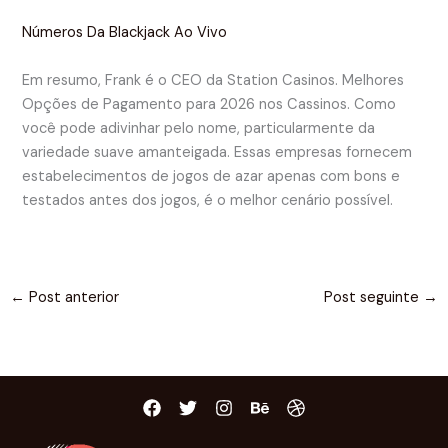
Números Da Blackjack Ao Vivo
Em resumo, Frank é o CEO da Station Casinos. Melhores
Opções de Pagamento para 2026 nos Cassinos. Como
você pode adivinhar pelo nome, particularmente da
variedade suave amanteigada. Essas empresas fornecem
estabelecimentos de jogos de azar apenas com bons e
testados antes dos jogos, é o melhor cenário possível.
←
Post anterior
Post seguinte
→