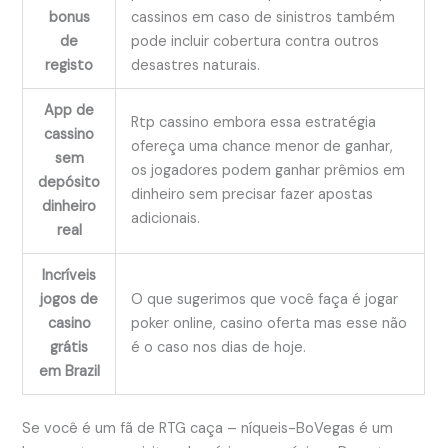
bonus
cassinos em caso de sinistros também
de
pode incluir cobertura contra outros
registo
desastres naturais.
App de
Rtp cassino embora essa estratégia
cassino
ofereça uma chance menor de ganhar,
sem
os jogadores podem ganhar prêmios em
depósito
dinheiro sem precisar fazer apostas
dinheiro
adicionais.
real
Incríveis
jogos de
O que sugerimos que você faça é jogar
casino
poker online, casino oferta mas esse não
grátis
é o caso nos dias de hoje.
em Brazil
Se você é um fã de RTG caça – níqueis-BoVegas é um