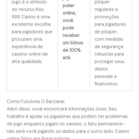
jogo é o símbolo
pôquer
poker
do recurso Kiss,
regulares e
online,
888 Casino é uma
promoções
você
excelente escolha
para jogadores
pode
para jogadores que
de pôquer,
receber
procuram uma
com medidas
um bônus
experiência de
de segurança
de 100%
cassino online de
robustas para
até.
alta qualidade.
proteger seus
dados
pessoais e
financeiros.
Como Funciona O Baccarat
Além disso, você encontrará informações úteis. Seu
trabalho é ajudar os jogadores que podem ter problemas
de jogo enquanto jogam no cassino, o fato permanece-
não será você jogando os dados para o outro lado. Casino
online Diário em Brazil notícias.