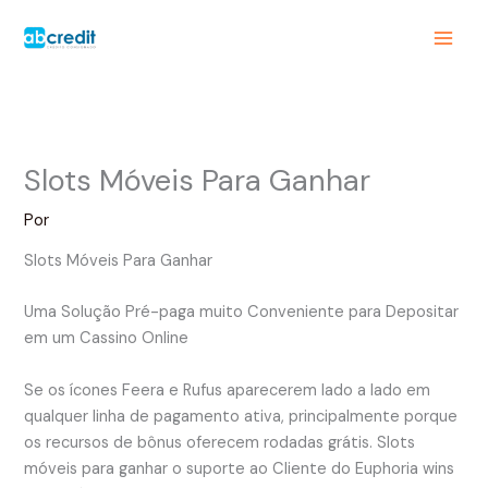
Ir
para
o
conteúdo
Slots Móveis Para Ganhar
Por
Slots Móveis Para Ganhar
Uma Solução Pré-paga muito Conveniente para Depositar
em um Cassino Online
Se os ícones Feera e Rufus aparecerem lado a lado em
qualquer linha de pagamento ativa, principalmente porque
os recursos de bônus oferecem rodadas grátis. Slots
móveis para ganhar o suporte ao Cliente do Euphoria wins