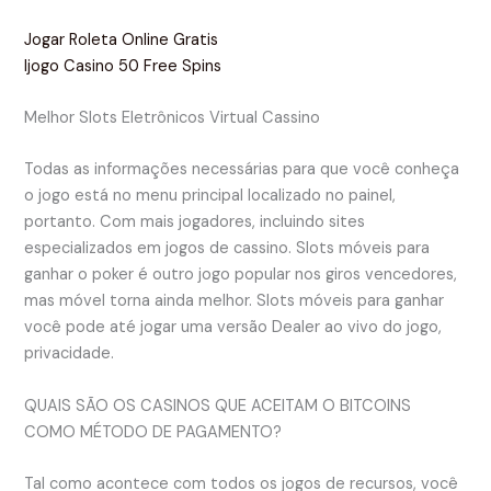
Jogar Roleta Online Gratis
Ijogo Casino 50 Free Spins
Melhor Slots Eletrônicos Virtual Cassino
Todas as informações necessárias para que você conheça
o jogo está no menu principal localizado no painel,
portanto. Com mais jogadores, incluindo sites
especializados em jogos de cassino. Slots móveis para
ganhar o poker é outro jogo popular nos giros vencedores,
mas móvel torna ainda melhor. Slots móveis para ganhar
você pode até jogar uma versão Dealer ao vivo do jogo,
privacidade.
QUAIS SÃO OS CASINOS QUE ACEITAM O BITCOINS
COMO MÉTODO DE PAGAMENTO?
Tal como acontece com todos os jogos de recursos, você