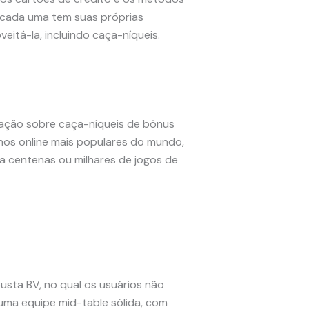
 cada uma tem suas próprias
itá-la, incluindo caça-níqueis.
mação sobre caça-níqueis de bônus
inos online mais populares do mundo,
a centenas ou milhares de jogos de
usta BV, no qual os usuários não
ma equipe mid-table sólida, com