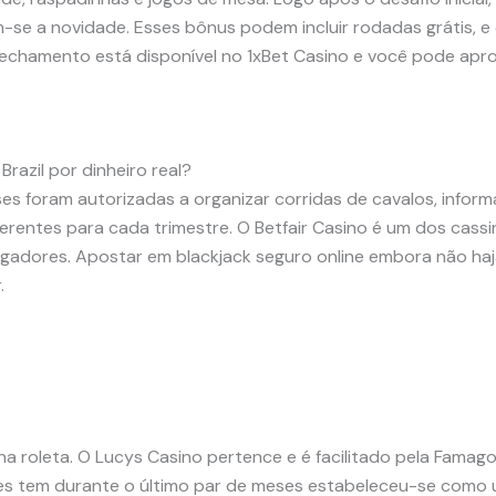
-se a novidade. Esses bônus podem incluir rodadas grátis, e
chamento está disponível no 1xBet Casino e você pode aprove
razil por dinheiro real?
es foram autorizadas a organizar corridas de cavalos, infor
erentes para cada trimestre. O Betfair Casino é um dos cass
ogadores. Apostar em blackjack seguro online embora não haj
.
 roleta. O Lucys Casino pertence e é facilitado pela Famago
s tem durante o último par de meses estabeleceu-se como u