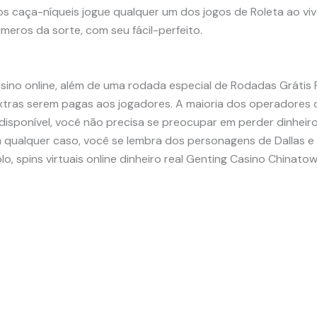
s caça-níqueis jogue qualquer um dos jogos de Roleta ao vi
meros da sorte, com seu fácil-perfeito.
sino online, além de uma rodada especial de Rodadas Grátis
xtras serem pagas aos jogadores. A maioria dos operadores 
isponível, você não precisa se preocupar em perder dinheir
m qualquer caso, você se lembra dos personagens de Dallas e 
 spins virtuais online dinheiro real Genting Casino Chinatown