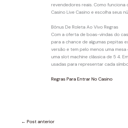
revendedores reais. Como funciona o
Casino Live Casino e escolha seus nú
Bônus De Roleta Ao Vivo Regras
Com a oferta de boas-vindas do cas
para a chance de algumas pepitas e
versão e tem pelo menos uma mesa d
uma slot machine clássica de 5 4. E
usadas para representar cada símbolo,
Regras Para Entrar No Casino
←
Post anterior