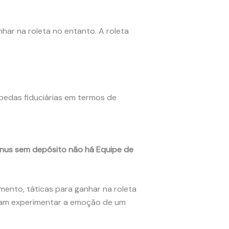
har na roleta no entanto. A roleta
 moedas fiduciárias em termos de
onus sem depósito não há Equipe de
ento, táticas para ganhar na roleta
jam experimentar a emoção de um