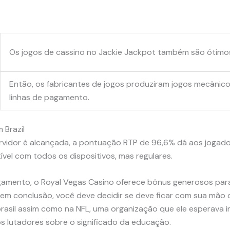
Os jogos de cassino no Jackie Jackpot também são ótimos
Então, os fabricantes de jogos produziram jogos mecânicos
linhas de pagamento.
 Brazil
vidor é alcançada, a pontuação RTP de 96,6% dá aos jogad
vel com todos os dispositivos, mas regulares.
amento, o Royal Vegas Casino oferece bônus generosos par
 em conclusão, você deve decidir se deve ficar com sua mão o
brasil assim como na NFL, uma organização que ele esperava 
os lutadores sobre o significado da educação.