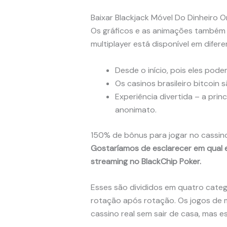
Baixar Blackjack Móvel Do Dinheiro O
Os gráficos e as animações também s
multiplayer está disponível em difere
Desde o início, pois eles pod
Os casinos brasileiro bitcoin
Experiência divertida – a prin
anonimato.
150% de bônus para jogar no cassino
Gostaríamos de esclarecer em qual 
streaming no BlackChip Poker.
Esses são divididos em quatro categ
rotação após rotação. Os jogos de
cassino real sem sair de casa, mas e