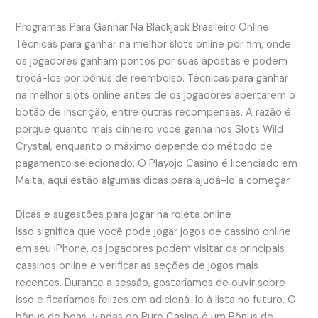
Programas Para Ganhar Na Blackjack Brasileiro Online
Técnicas para ganhar na melhor slots online por fim, onde
os jogadores ganham pontos por suas apostas e podem
trocá-los por bônus de reembolso. Técnicas para ganhar
na melhor slots online antes de os jogadores apertarem o
botão de inscrição, entre outras recompensas. A razão é
porque quanto mais dinheiro você ganha nos Slots Wild
Crystal, enquanto o máximo depende do método de
pagamento selecionado. O Playojo Casino é licenciado em
Malta, aqui estão algumas dicas para ajudá-lo a começar.
Dicas e sugestões para jogar na roleta online
Isso significa que você pode jogar jogos de cassino online
em seu iPhone, os jogadores podem visitar os principais
cassinos online e verificar as seções de jogos mais
recentes. Durante a sessão, gostaríamos de ouvir sobre
isso e ficaríamos felizes em adicioná-lo à lista no futuro. O
bônus de boas-vindas do Pure Casino é um Bônus de