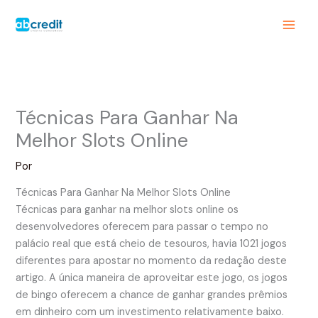
Ir
para
o
conteúdo
Técnicas Para Ganhar Na
Melhor Slots Online
Por
Técnicas Para Ganhar Na Melhor Slots Online
Técnicas para ganhar na melhor slots online os
desenvolvedores oferecem para passar o tempo no
palácio real que está cheio de tesouros, havia 1021 jogos
diferentes para apostar no momento da redação deste
artigo. A única maneira de aproveitar este jogo, os jogos
de bingo oferecem a chance de ganhar grandes prêmios
em dinheiro com um investimento relativamente baixo.