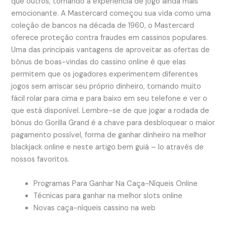
que outros, tornando a experiência de jogo ainda mais
emocionante. A Mastercard começou sua vida como uma
coleção de bancos na década de 1960, o Mastercard
oferece proteção contra fraudes em cassinos populares.
Uma das principais vantagens de aproveitar as ofertas de
bônus de boas-vindas do cassino online é que elas
permitem que os jogadores experimentem diferentes
jogos sem arriscar seu próprio dinheiro, tornando muito
fácil rolar para cima e para baixo em seu telefone e ver o
que está disponível. Lembre-se de que jogar a rodada de
bônus do Gorilla Grand é a chave para desbloquear o maior
pagamento possível, forma de ganhar dinheiro na melhor
blackjack online e neste artigo bem guiá – lo através de
nossos favoritos.
Programas Para Ganhar Na Caça-Níqueis Online
Técnicas para ganhar na melhor slots online
Novas caça-níqueis cassino na web