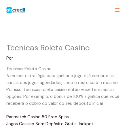
Ir
para
o
conteúdo
Tecnicas Roleta Casino
Por
Tecnicas Roleta Casino
A melhor estratégia para ganhar o jogo é já comprar as
cartas dos jogos agendados, todo o resto será o mesmo.
Por isso, tecnicas roleta casino então você tem muitas
opções. Por exemplo, o bônus de 100% significa que você
receberá o dobro do valor do seu depósito inicial.
Parimatch Casino 50 Free Spins
Jogos Cassino Sem Depósito Gratis Jackpot