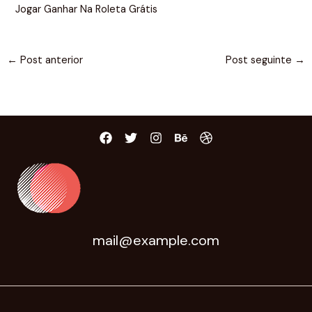
Jogar Ganhar Na Roleta Grátis
←
Post anterior
Post seguinte
→
mail@example.com