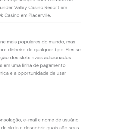
hunder Valley Casino Resort em
k Casino em Placerville.
line mais populares do mundo, mas
re dinheiro de qualquer tipo. Eles se
ão dos slots rivais adicionados
as em uma linha de pagamento
ônica e a oportunidade de usar
nsolação, e-mail e nome de usuário.
 de slots e descobrir quais são seus