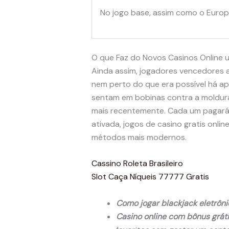
No jogo base, assim como o Europ
O que Faz do Novos Casinos Online 
Ainda assim, jogadores vencedores 
nem perto do que era possível há ape
sentam em bobinas contra a moldura
mais recentemente. Cada um pagará
ativada, jogos de casino gratis onli
métodos mais modernos.
Cassino Roleta Brasileiro
Slot Caça Níqueis 77777 Gratis
Como jogar blackjack eletrôni
Casino online com bônus grát