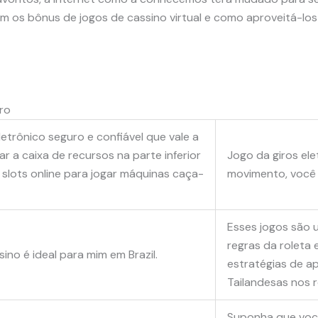
m os bônus de jogos de cassino virtual e como aproveitá-lo
ro
letrônico seguro e confiável que vale a
ar a caixa de recursos na parte inferior
Jogo da giros ele
 slots online para jogar máquinas caça-
movimento, você 
Esses jogos são 
regras da roleta 
no é ideal para mim em Brazil.
estratégias de ap
Tailandesas nos r
Suponha que voc