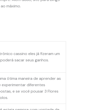
s ao máximo.
trônico cassino eles já fizeram um
poderá sacar seus ganhos.
uma ótima maneira de aprender as
e experimentar diferentes
ostas, e se você pousar 3 Flores
olos.
ê esteja sempre com vontade de