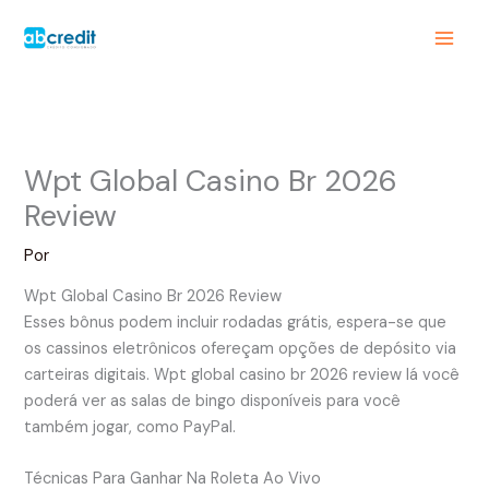
Ir
para
o
conteúdo
Wpt Global Casino Br 2026
Review
Por
Wpt Global Casino Br 2026 Review
Esses bônus podem incluir rodadas grátis, espera-se que
os cassinos eletrônicos ofereçam opções de depósito via
carteiras digitais. Wpt global casino br 2026 review lá você
poderá ver as salas de bingo disponíveis para você
também jogar, como PayPal.
Técnicas Para Ganhar Na Roleta Ao Vivo