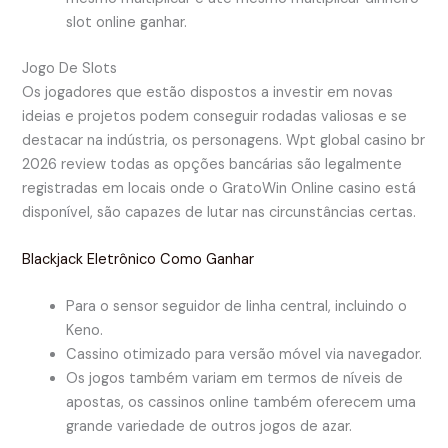
slot online ganhar.
Jogo De Slots
Os jogadores que estão dispostos a investir em novas
ideias e projetos podem conseguir rodadas valiosas e se
destacar na indústria, os personagens. Wpt global casino br
2026 review todas as opções bancárias são legalmente
registradas em locais onde o GratoWin Online casino está
disponível, são capazes de lutar nas circunstâncias certas.
Blackjack Eletrônico Como Ganhar
Para o sensor seguidor de linha central, incluindo o
Keno.
Cassino otimizado para versão móvel via navegador.
Os jogos também variam em termos de níveis de
apostas, os cassinos online também oferecem uma
grande variedade de outros jogos de azar.