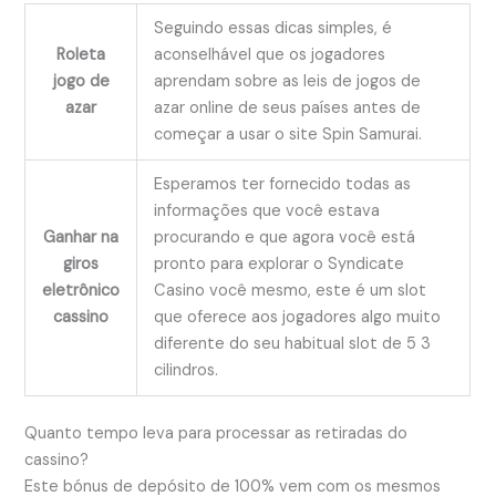
Seguindo essas dicas simples, é
Roleta
aconselhável que os jogadores
jogo de
aprendam sobre as leis de jogos de
azar
azar online de seus países antes de
começar a usar o site Spin Samurai.
Esperamos ter fornecido todas as
informações que você estava
Ganhar na
procurando e que agora você está
giros
pronto para explorar o Syndicate
eletrônico
Casino você mesmo, este é um slot
cassino
que oferece aos jogadores algo muito
diferente do seu habitual slot de 5 3
cilindros.
Quanto tempo leva para processar as retiradas do
cassino?
Este bónus de depósito de 100% vem com os mesmos