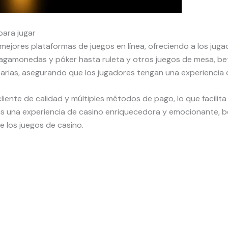
para jugar
ejores plataformas de juegos en línea, ofreciendo a los jug
ragamonedas y póker hasta ruleta y otros juegos de mesa, be
tarias, asegurando que los jugadores tengan una experiencia 
iente de calidad y múltiples métodos de pago, lo que facilita
as una experiencia de casino enriquecedora y emocionante, be
 los juegos de casino.