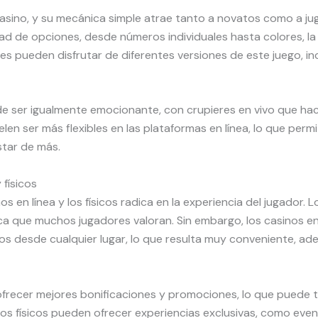
 casino, y su mecánica simple atrae tanto a novatos como a 
ad de opciones, desde números individuales hasta colores, la
s pueden disfrutar de diferentes versiones de este juego, inc
ede ser igualmente emocionante, con crupieres en vivo que ha
len ser más flexibles en las plataformas en línea, lo que per
star de más.
 físicos
nos en línea y los físicos radica en la experiencia del jugador. 
ca que muchos jugadores valoran. Sin embargo, los casinos e
os desde cualquier lugar, lo que resulta muy conveniente, 
 ofrecer mejores bonificaciones y promociones, lo que puede
sinos físicos pueden ofrecer experiencias exclusivas, como eve