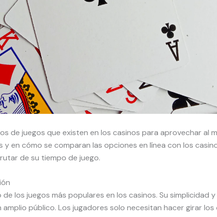
pos de juegos que existen en los casinos para aprovechar al m
s y en cómo se comparan las opciones en línea con los casino
rutar de su tiempo de juego.
ión
de los juegos más populares en los casinos. Su simplicidad y 
amplio público. Los jugadores solo necesitan hacer girar los 