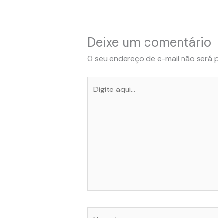
Deixe um comentário
O seu endereço de e-mail não será p
Digite
aqui...
Name*