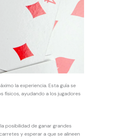
áximo la experiencia. Esta guía se
s físicos, ayudando a los jugadores
la posibilidad de ganar grandes
carretes y esperar a que se alineen