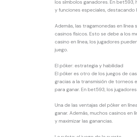
los símbolos ganadores. En bet593, 
y funciones especiales, destacando 
Además, las tragamonedas en línea s
casinos físicos. Esto se debe a los m
casino en línea, los jugadores puede
juego.
El póker: estrategia y habilidad
El póker es otro de los juegos de ca
gracias a la transmisión de torneos e
para ganar. En bet593, los jugador
Una de las ventajas del póker en lín
ganar. Además, muchos casinos en lí
y maximizar las ganancias.
La ruleta: el juego de la suerte