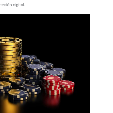
rsión digital.