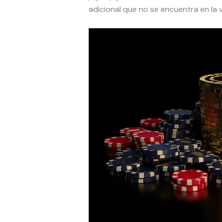
adicional que no se encuentra en la ve