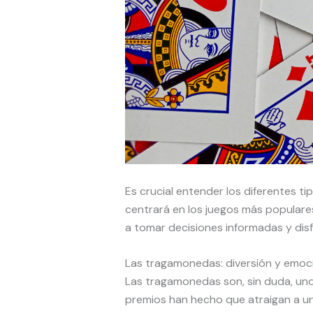
Es crucial entender los diferentes ti
centrará en los juegos más populare
a tomar decisiones informadas y disf
Las tragamonedas: diversión y emoc
Las tragamonedas son, sin duda, uno 
premios han hecho que atraigan a un 