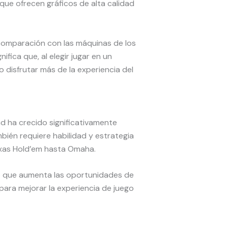
ue ofrecen gráficos de alta calidad
comparación con las máquinas de los
fica que, al elegir jugar en un
 disfrutar más de la experiencia del
d ha crecido significativamente
mbién requiere habilidad y estrategia
exas Hold’em hasta Omaha.
 lo que aumenta las oportunidades de
ara mejorar la experiencia de juego