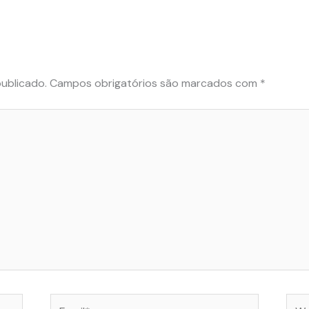
ublicado.
Campos obrigatórios são marcados com
*
Email*
Web