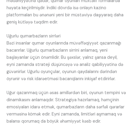
mədəniyyətinə qədər, qumar oyunları müxtəlif formalarda
həyata keçirilmişdir. İndiki dövrdə isə onlayn kazino
platformaları bu ənənəni yeni bir müstəviyə daşıyaraq daha
geniş kütləyə təqdim edir.
Uğurlu qumarbazların sirrləri
Bəzi insanlar qumar oyunlarında müvəffəqiyyət qazanmağı
bacarırlar. Uğurlu qumarbazların sirrini anlamaq, yeni
başlayanlar üçün önəmlidir. Bu şəxslər, yalnız şansa deyil,
eyni zamanda strateji düşüncəyə və analiz qabiliyyətinə də
güvənirlər. Uğurlu oyunçular, oyunun qaydalarını dərindən
öyrənir və risk idarəetməsi bacarıqlarını inkişaf etdirirlər.
Uğur qazanmaq üçün əsas amillərdən biri, oyunun tempini və
dinamikasını anlamaqdır. Strategiya hazırlamaq, həmçinin
emosiyaları idarə etmək, qumarbazların daha sərfəli qərarlar
verməsinə kömək edir. Eyni zamanda, limitləri aşmamaq və
balansı qorumaq da böyük əhəmiyyət kəsb edir.